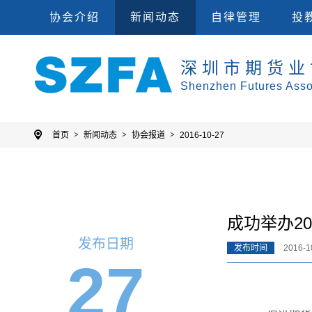
会员单位
集
协会规则
投教
协会介绍
新闻动态
自律管理
投
深圳市期货业
Shenzhen Futures Asso
首页
新闻动态
协会报道
2016-10-27
成功举办2
发布日期
发布时间
2016-10
27