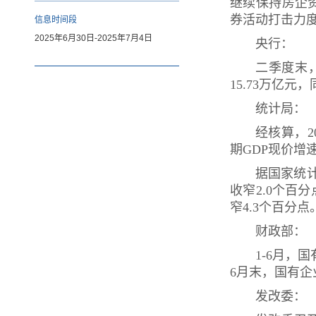
继续保持房企
券活动打击力
信息时间段
2025年6月30日-2025年7月4日
央行：
二季度末，
15.73万亿元
统计局：
经核算，2
期GDP现价增速
据国家统计
收窄2.0个百
窄4.3个百分点
财政部：
1-6月，国
6月末，国有企
发改委：