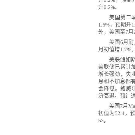
升0.2%，预期
升0.2%。
美国第二季
1.6%，预期升
外，美国至7月2
美国6月耐
月初值增1.7%
美联储如期
美联储已累计加
增长强劲，失
息和不加息都
会降息。鲍威
济衰退。预计通
美国7月Ma
初值为52.4，
53。