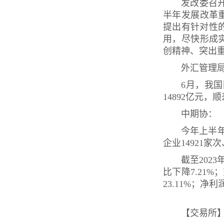
发改委召
半年发展改革
提出有针对性
用，尽快形成
创精神、突出
外汇管理
6月，我国
14892亿元，
中期协：
今年上半年
企业14921
截至202
比下降7.21%
23.11%；净利
【交易所