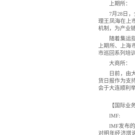
上期所：
7月28
理王凤海在上
机制，为产业
随着集运
上期所、上海
市巡回系列培训
大商所：
日前，由
货日报作为支持
会于大连顺利
【国际业
IMF:
IMF发布
对明年经济增速