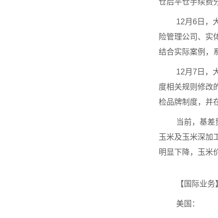
仓后平仓手续费
12月6日
险管理公司、实
结合实际案例，
12月7日
度相关规则修改
检品牌制度，并
当前，基差
玉米及玉米深加
明显下降，玉米
【国际业务
美国：