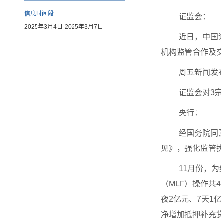
信息时间段
证监会：
2025年3月4日-2025年3月7日
近日，中国
机构监管合作
周五新闻发
证监会对3
央行：
经国务院同
见》，强化监管
11月份，
（MLF）操作共
夜2亿元、7天1
净增加抵押补充贷款