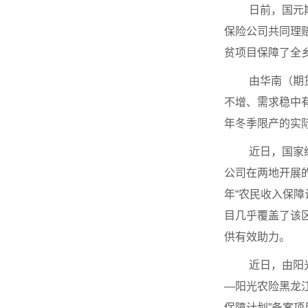
日前，国元
保险公司共同理赔
贫项目保障了全
由华南（期
不增、需求稳中
年冬季限产的实
近日，国家
公司在两地开展的
年“农民收入保障
目几乎覆盖了该
供有效助力。
近日，由阳
—阳光农险黑龙江
保障计划”备案项