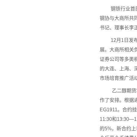
钢铁行业首
钢协与大商所共
书记、理事长李
12月1日
展。大商所相关
证券公司等多类
的大连、上海、
市场培育推广活
乙二醇期货
作了安排。根据通知
EG1911。合约
11:30和13
的5%，新合约