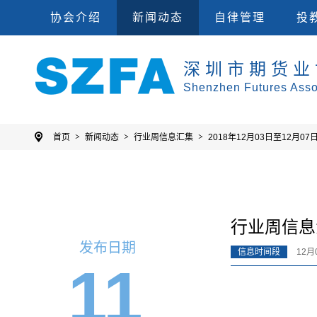
会员单位
集
协会规则
投教
协会介绍
新闻动态
自律管理
投
深圳市期货业
Shenzhen Futures Asso
首页
新闻动态
行业周信息汇集
2018年12月03日至12月07
行业周信息汇
发布日期
信息时间段
12月
11