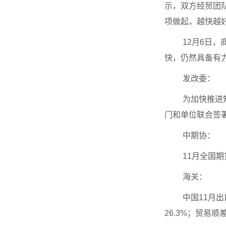
示，双方经贸团
项做起，越快越
12月6日
快，仍然具备有
发改委：
为加快推进
门和单位联合签
中期协：
11月全国期
海关：
中国11月出
26.3%；贸易顺差