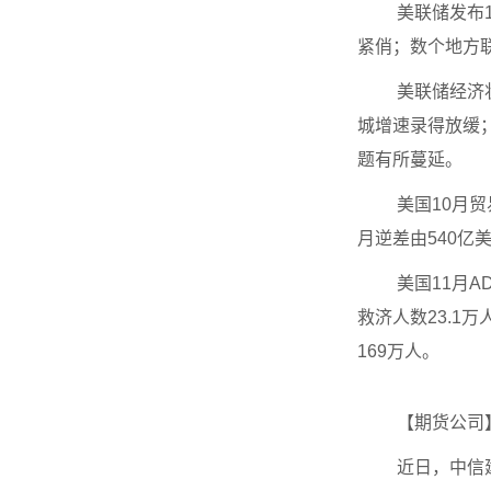
美联储发布
紧俏；数个地方
美联储经济
城增速录得放缓
题有所蔓延。
美国10月贸
月逆差由540亿
美国11月A
救济人数23.1万
169万人。
【期货公司
近日，中信